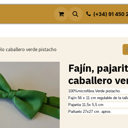
osotros
Aviso Legal
(+34) 91 450 
uelo caballero verde pistacho
Fajín, pajari
caballero ve
100%microfibra.Verde pistacho.
Fajín 56 x 11 cm regulable de la tall
Pajarita 11,5x 5,5 cm
Pañuelo 27x27 cm. aprox.