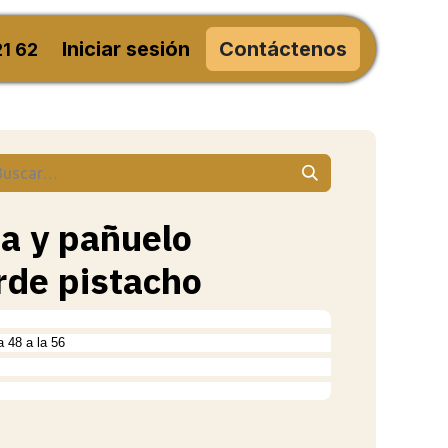
Iniciar sesión
Contáctenos
21 62
ta y pañuelo
rde pistacho
a 48 a la 56